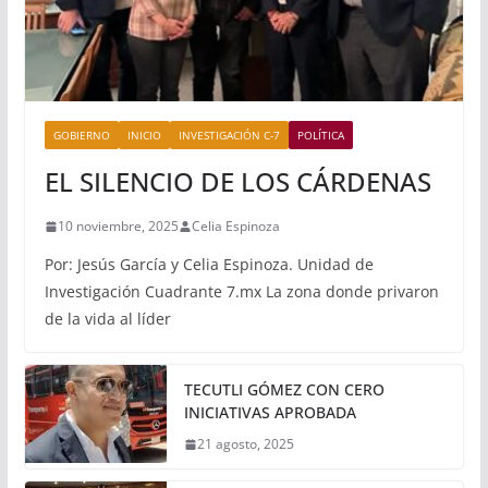
GOBIERNO
INICIO
INVESTIGACIÓN C-7
POLÍTICA
EL SILENCIO DE LOS CÁRDENAS
10 noviembre, 2025
Celia Espinoza
Por: Jesús García y Celia Espinoza. Unidad de
Investigación Cuadrante 7.mx La zona donde privaron
de la vida al líder
TECUTLI GÓMEZ CON CERO
INICIATIVAS APROBADA
21 agosto, 2025