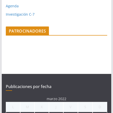
Agenda
Investigación C-7
PATROCINADORES
Publicaciones por fecha
marzo 2022
L
M
X
J
V
S
D