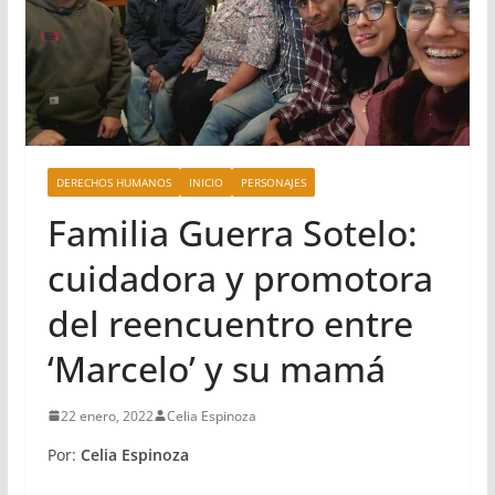
DERECHOS HUMANOS
INICIO
PERSONAJES
Familia Guerra Sotelo:
cuidadora y promotora
del reencuentro entre
‘Marcelo’ y su mamá
22 enero, 2022
Celia Espinoza
Por:
Celia Espinoza