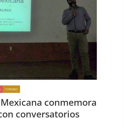
A
TURISMO
a Mexicana conmemora
con conversatorios